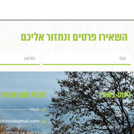
השאירו פרטים ונחזור אליכם
ניווט באתר
פרטי התקשרות
9611*
עצים
zira100@gmail.com
פרגולות עץ
בן גאון 34 נהריה