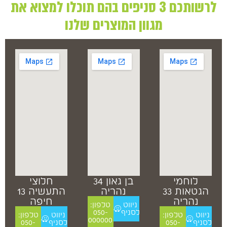
לרשותכם 3 סניפים בהם תוכלו למצוא את
מגוון המוצרים שלנו
לוחמי
בן גאון 34
חלוצי
הגטאות 33
נהריה
התעשיה 13
נהריה
חיפה
ניווט
טלפון:
לסניף
050-
ניווט
טלפון:
ניווט
טלפון:
000000
לסניף
050-
לסניף
050-