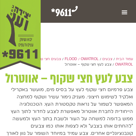
9611*
עמוד הבית
/
צבעים
/
FLOOD / OWATROL
/
צבעים חצי שקופים - FLOOD /
OWATROL
/ צבע לעץ חצי שקוף – אווטרול
צבע לעץ חצי שקוף – אווטרול
צבע פרמיום חצי שקוף לעץ על בסיס מים, מועשר באקרילי
ואלקיד לשימוש חיצוני. מעניק גימור עשיר ושקוף למחצה
המאפשר לשמור על נראות טקסטורת העץ. הטכנולוגיה
הייחודית לחברת אווטרול מאפשרת לצבע לחדור לתוך העץ
ממש בדומה למשחה על העור ולשבת בתוך העץ ולמעשה
"להחתים אותו בצבע" ולא לצפות אותו כמו צבעים
קונבנציונליים אחרים. צבע עמיד במיוחד השומר על גוון לאורך