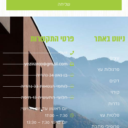
שליחה
ניווט באתר
פרטי התקשרות
9611*
עצים
yezira100@gmail.com
פרגולות עץ
בן גאון 34 נהריה
דקים
לוחמי הגטאות 33 נהריה
קירוי
חלוצי התעשיה 13 חיפה
גדרות
יום ראשון עד יום חמישי:
פלטות עץ
7:30 – 17:00
יום שישי 7:30 – 13:30
פרופילי מתכת