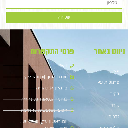
שליחה
ניווט באתר
פרטי התקשרות
9611*
עצים
yezira100@gmail.com
פרגולות עץ
בן גאון 34 נהריה
דקים
לוחמי הגטאות 33 נהריה
קירוי
חלוצי התעשיה 13 חיפה
גדרות
יום ראשון עד יום חמישי:
פלטות עץ