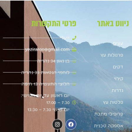
ניווט באתר
פרטי התקשרות
9611*
עצים
yezira100@gmail.com
פרגולות עץ
בן גאון 34 נהריה
דקים
לוחמי הגטאות 33 נהריה
קירוי
חלוצי התעשיה 13 חיפה
גדרות
יום ראשון עד יום חמישי:
פלטות עץ
7:30 – 17:00
יום שישי 7:30 – 13:30
פרופילי מתכת
אספקה טכנית