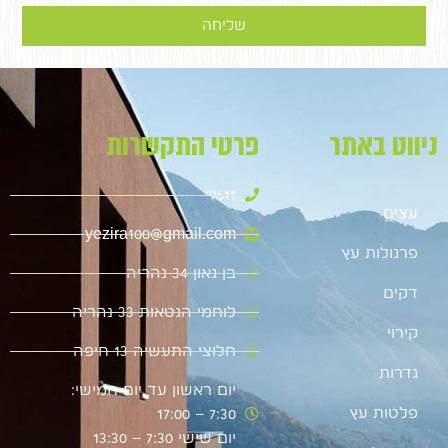
שליחה
ניווט באתר
פרטי התקשרות
9611*
עצים
yezira100@gmail.com
פרגולות עץ
בן גאון 34 נהריה
דקים
לוחמי הגטאות 33 נהריה
קירוי
חלוצי התעשיה 13 חיפה
גדרות
יום ראשון עד יום חמישי:
פלטות עץ
7:30 – 17:00
יום שישי 7:30 – 13:30