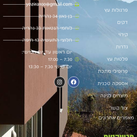
yezira100@gmail.com
פרגולות עץ
בן גאון 34 נהריה
דקים
לוחמי הגטאות 33 נהריה
קירוי
חלוצי התעשיה 13 חיפה
גדרות
יום ראשון עד יום חמישי:
פלטות עץ
7:30 – 17:00
יום שישי 7:30 – 13:30
פרופילי מתכת
אספקה טכנית
מוצרים לגינה
צור קשר
מאמרים אחרונים