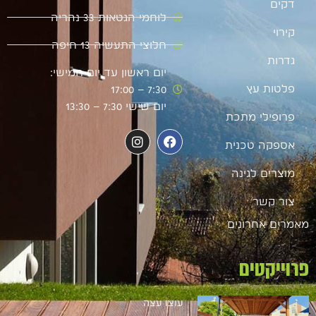
דקים
לוחמי הגטאות 33 נהריה
קירוי
חלוצי התעשיה 13 חיפה
גדרות
יום ראשון עד יום חמישי:
פלטות עץ
7:30 – 17:00
יום שישי 7:30 – 13:30
פרופילי מתכת
אספקה טכנית
מוצרים לגינה
צור קשר
מאמרים אחרונים
פרוייקטים
עוצו עצה