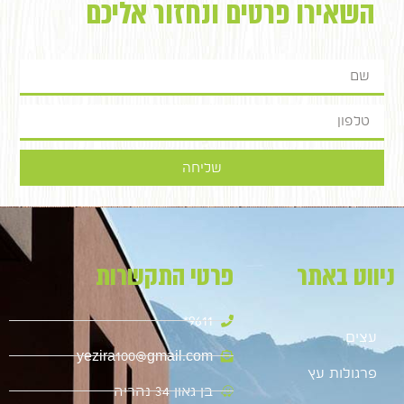
השאירו פרטים ונחזור אליכם
שליחה
ניווט באתר
פרטי התקשרות
9611*
עצים
yezira100@gmail.com
פרגולות עץ
בן גאון 34 נהריה