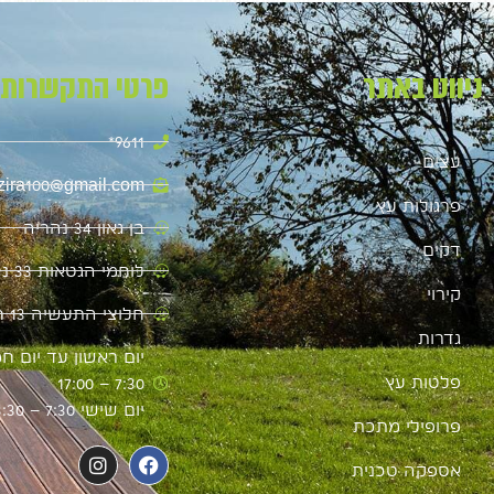
ניווט באתר
פרטי התקשרות
9611*
עצים
zira100@gmail.com
פרגולות עץ
בן גאון 34 נהריה
דקים
לוחמי הגטאות 33 נהריה
קירוי
חלוצי התעשיה 13 חיפה
גדרות
יום ראשון עד יום חמ
פלטות עץ
7:30 – 17:00
יום שישי 7:30 – 13:30
פרופילי מתכת
אספקה טכנית