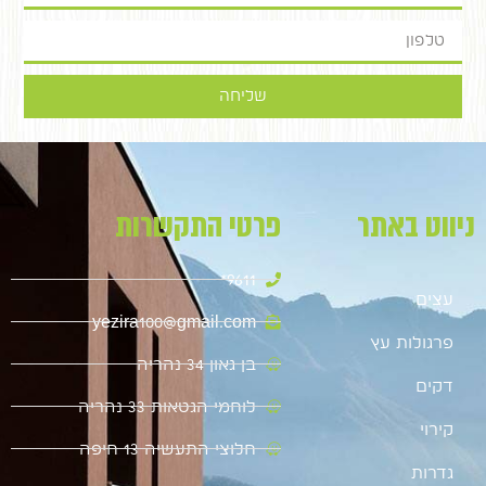
שליחה
ניווט באתר
פרטי התקשרות
9611*
עצים
yezira100@gmail.com
פרגולות עץ
בן גאון 34 נהריה
דקים
לוחמי הגטאות 33 נהריה
קירוי
חלוצי התעשיה 13 חיפה
גדרות