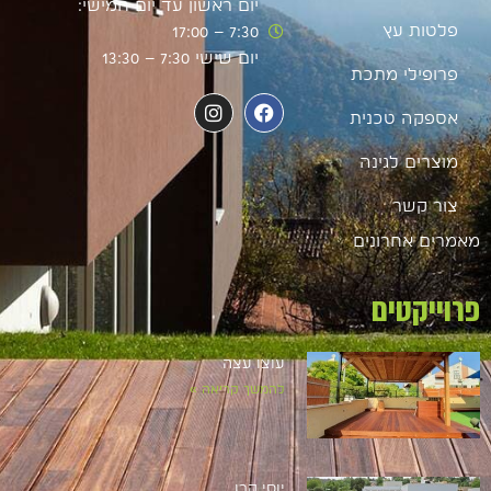
יום ראשון עד יום חמישי:
פלטות עץ
7:30 – 17:00
יום שישי 7:30 – 13:30
פרופילי מתכת
אספקה טכנית
מוצרים לגינה
צור קשר
מאמרים אחרונים
פרוייקטים
עוצו עצה
להמשך קריאה »
יוסי קרן