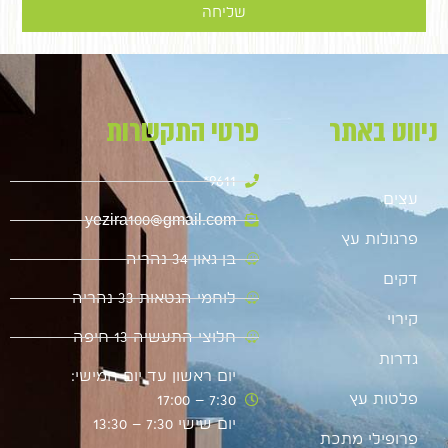
שליחה
ניווט באתר
פרטי התקשרות
9611*
עצים
yezira100@gmail.com
פרגולות עץ
בן גאון 34 נהריה
דקים
לוחמי הגטאות 33 נהריה
קירוי
חלוצי התעשיה 13 חיפה
גדרות
יום ראשון עד יום חמישי:
פלטות עץ
7:30 – 17:00
יום שישי 7:30 – 13:30
פרופילי מתכת