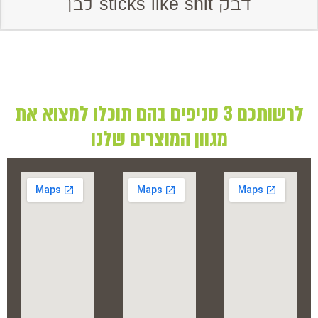
דבק sticks like shit לבן
לרשותכם 3 סניפים בהם תוכלו למצוא את
מגוון המוצרים שלנו