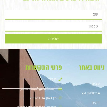
שליחה
ניווט באתר
פרטי התקשרות
9611*
עצים
yezira100@gmail.com
פרגולות עץ
בן גאון 34 נהריה
דקים