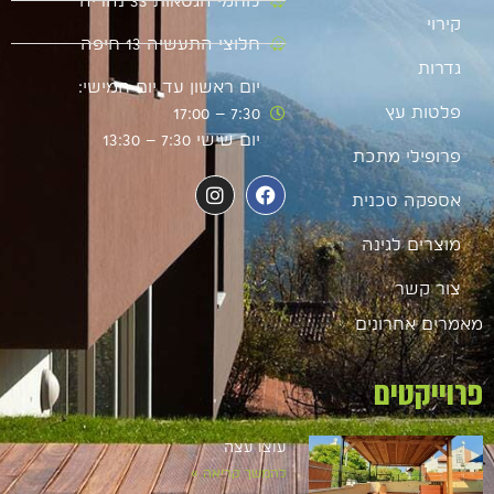
לוחמי הגטאות 33 נהריה
קירוי
חלוצי התעשיה 13 חיפה
גדרות
יום ראשון עד יום חמישי:
פלטות עץ
7:30 – 17:00
יום שישי 7:30 – 13:30
פרופילי מתכת
אספקה טכנית
מוצרים לגינה
צור קשר
מאמרים אחרונים
פרוייקטים
עוצו עצה
להמשך קריאה »