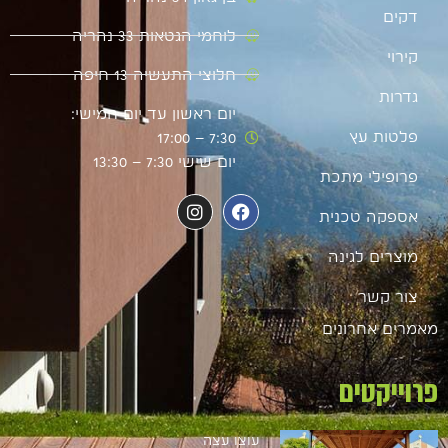
דקים
לוחמי הגטאות 33 נהריה
קירוי
חלוצי התעשיה 13 חיפה
גדרות
יום ראשון עד יום חמישי:
פלטות עץ
7:30 – 17:00
יום שישי 7:30 – 13:30
פרופילי מתכת
אספקה טכנית
מוצרים לגינה
צור קשר
מאמרים אחרונים
פרוייקטים
עוצו עצה