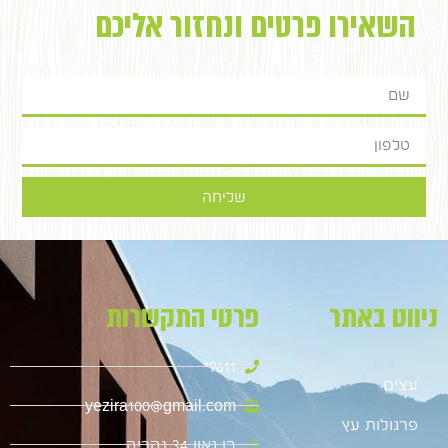
השאירו פרטים ונחזור אליכם
שליחה
ניווט באתר
פרטי התקשרות
9611*
עצים
yezira100@gmail.com
פרגולות עץ
בן גאון 34 נהריה