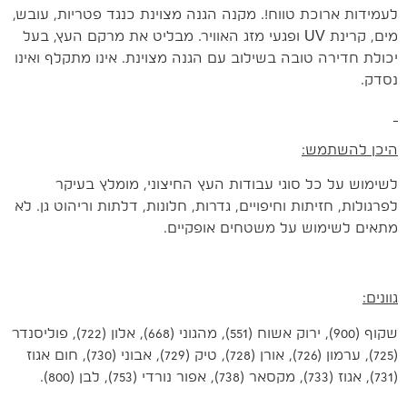
לעמידות ארוכת טווח!. מקנה הגנה מצוינת כנגד פטריות, עובש,
מים, קרינת UV ופגעי מזג האוויר. מבליט את מרקם העץ, בעל
יכולת חדירה טובה בשילוב עם הגנה מצוינת. אינו מתקלף ואינו
נסדק.
היכן להשתמש:
לשימוש על כל סוגי עבודות העץ החיצוני, מומלץ בעיקר
לפרגולות, חזיתות וחיפויים, גדרות, חלונות, דלתות וריהוט גן. לא
מתאים לשימוש על משטחים אופקיים.
גוונים:
שקוף (900), ירוק אשוח (551), מהגוני (668), אלון (722), פוליסנדר
(725), ערמון (726), אורן (728), טיק (729), אבוני (730), חום אגוז
(731), אגוז (733), מקסאר (738), אפור נורדי (753), לבן (800).