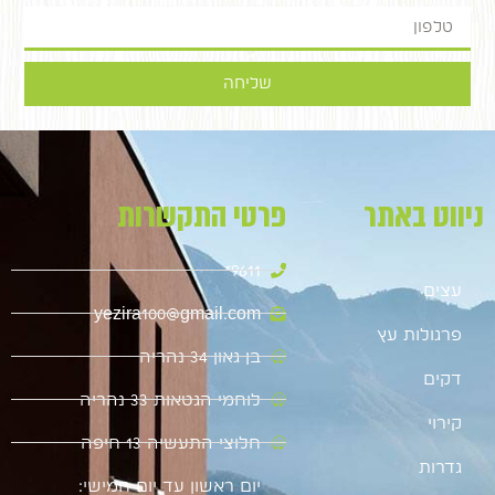
שליחה
ניווט באתר
פרטי התקשרות
9611*
עצים
yezira100@gmail.com
פרגולות עץ
בן גאון 34 נהריה
דקים
לוחמי הגטאות 33 נהריה
קירוי
חלוצי התעשיה 13 חיפה
גדרות
יום ראשון עד יום חמישי: