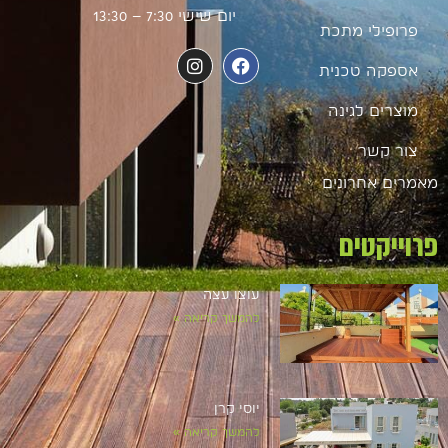
יום שישי 7:30 – 13:30
פרופילי מתכת
אספקה טכנית
מוצרים לגינה
צור קשר
מאמרים אחרונים
פרוייקטים
עוצו עצה
להמשך קריאה »
יוסי קרן
להמשך קריאה »