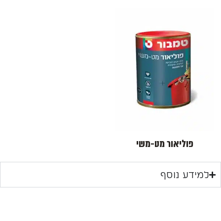
פוליאור מט-משי
למידע נוסף