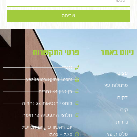
שליחה
ניווט באתר
פרטי התקשרות
9611*
עצים
yezira100@gmail.com
פרגולות עץ
בן גאון 34 נהריה
דקים
לוחמי הגטאות 33 נהריה
קירוי
חלוצי התעשיה 13 חיפה
גדרות
יום ראשון עד יום חמישי:
פלטות עץ
7:30 – 17:00