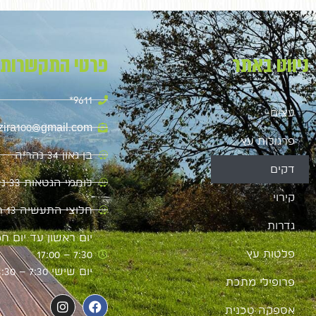
ניווט באתר
פרטי התקשרות
9611*
עצים
zira100@gmail.com
פרגולות עץ
בן גאון 34 נהריה
דקים
לוחמי הגטאות 33 נהריה
קירוי
חלוצי התעשיה 13 חיפה
גדרות
יום ראשון עד יום חמ
פלטות עץ
7:30 – 17:00
יום שישי 7:30 – 13:30
פרופילי מתכת
אספקה טכנית