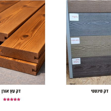
דק סינטטי
דק עץ אורן
דורג
5.00
מתוך 5