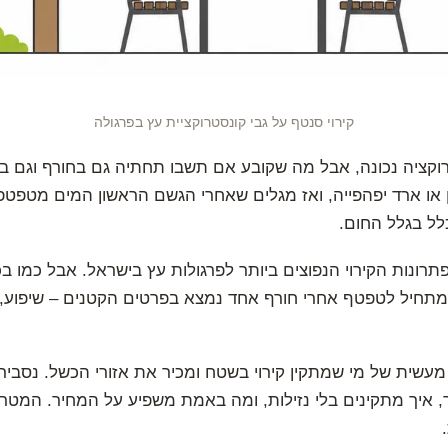
קירוי סנטף על גבי קונסטרוקציית עץ בפרגולה
קציה נכונה, אבל מה שקובע אם תשבו תחתיה גם בחורף וגם בק
ן או ארד יפהפייה, ואז מגלים שאחרי הגשם הראשון המים מטפטפי
ל בגלל החום.
רונות הקירוי הנפוצים ביותר לפרגולות עץ בישראל. אבל כמו ב
י שמתחיל לטפטף אחרי חורף אחד נמצא בפרטים הקטנים – שיפוע, ח
מעשית של מי שמתקין קירוי בשטח ומכיר את אזורי הכשל. נסביר
יך, איך מתקינים בלי נזילות, ומה באמת משפיע על המחיר. המט