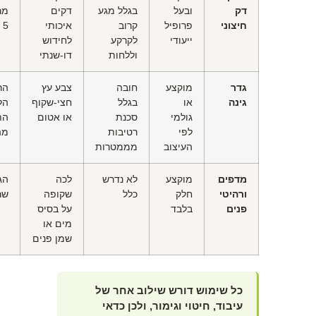
דק
ובעל
בגלל מגע
דקים
חיצוני
פרופיל
קרוב
איכותי
5 מ"מ לניקוז
ייעודי
לקרקע
לחידוש
וללחות
דו-שנתי
גדר
מוקצע
חובה
צבע עץ
הר
גינה
או
בגלל
חצי-שקוף
הל
גולמי
סכנת
או אטום
הת
לפי
רטיבות
מה
העיצוב
מממטרות
מדפים
מוקצע
לא נדרש
לכה
הג
ורהיטי
חלק
כלל
שקופה
שר
פנים
בלבד
על בסיס
מים או
שמן פנים
כל שימוש דורש שילוב אחר של
עיבוד, חיטוי וגימור, ולכן כדאי