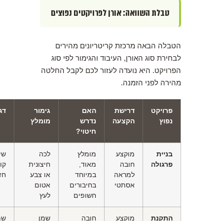
טבלת השוואה: אורן לפרויקטים נפוצים
הטבלה הבאה מרכזת קריטריונים מהירים
לבחירת סוג האורן, העיבוד והגימור לפי סוג
הפרויקט. היא נועדה לעזור לכם לקבל החלטה
מהירה לפני הזמנה.
פרויקט
דרישת
האם
גימור
דג
נפוץ
הקצעה
נדרש
מומלץ
חיטוי?
בניית
מוקצע
מומלץ
לכה
שי
פרגולה
חובה
מאוד,
חיצונית
קו
למראה
במיוחד
או צבע
חז
אסתטי
בחיבורים
אטום
חשופים
לעץ
התקנת
מוקצע
חובה
שמן
שמ