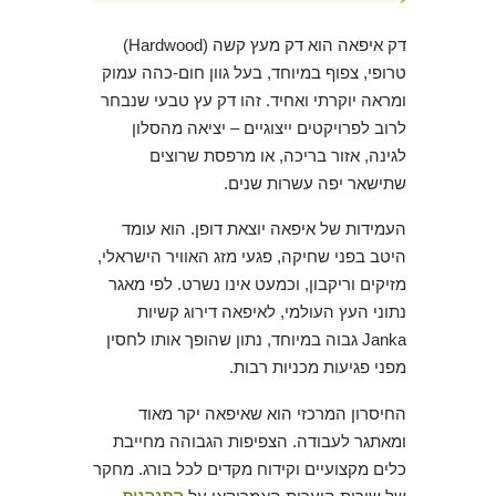
דק איפאה הוא דק מעץ קשה (Hardwood)
טרופי, צפוף במיוחד, בעל גוון חום-כהה עמוק
ומראה יוקרתי ואחיד. זהו דק עץ טבעי שנבחר
לרוב לפרויקטים ייצוגיים – יציאה מהסלון
לגינה, אזור בריכה, או מרפסת שרוצים
שתישאר יפה עשרות שנים.
העמידות של איפאה יוצאת דופן. הוא עומד
היטב בפני שחיקה, פגעי מזג האוויר הישראלי,
מזיקים וריקבון, וכמעט אינו נשרט. לפי מאגר
נתוני העץ העולמי, לאיפאה דירוג קשיות
Janka גבוה במיוחד, נתון שהופך אותו לחסין
מפני פגיעות מכניות רבות.
החיסרון המרכזי הוא שאיפאה יקר מאוד
ומאתגר לעבודה. הצפיפות הגבוהה מחייבת
כלים מקצועיים וקידוח מקדים לכל בורג. מחקר