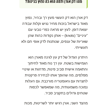
מהו דק אורן ולמה הוא כה נפוץ בגינות?
דק אורן הוא דק העשוי מעץ רך ובהיר, נפוץ
מאוד בישראל בזכות מחיר נגיש וקלות עבודה
יוצאת דופן. לעץ יש מראה כפרי טבעי עם
"עיניים" (knots) – אותן נקודות כהות שהן
שאריות של ענפים, שנותנות לדק אופי חם ולא
תעשייתי.
היתרון הגדול של דק עץ לגינה מאורן הוא
הגמישות בשטח. עץ רך נוח מאוד לחיתוך
והתאמה אישית סביב פינות, מדרגות או שינויי
מפלסים, מה שהופך אותו לבחירה פרקטית
לחצרות עם גיאומטריה מורכבת. גם העלות
נמוכה משמעותית, מה שמאפשר לכסות
שטחים גדולים בתקציב סביר.
מהצד השני, אורן רגיש יותר לשריטות, מכות