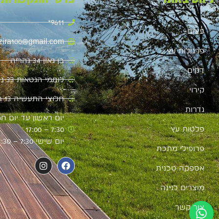
9611*
עצים
zira100@gmail.com
פרגולות עץ
בן גאון 34 נהריה
דקים
לוחמי הגטאות 33 נהריה
קירוי
חלוצי התעשיה 13 חיפה
גדרות
יום ראשון עד יום חמ
פלטות עץ
7:30 – 17:00
יום שישי 7:30 – 13:30
פרופילי מתכת
אספקה טכנית
מוצרים לגינה
צור קשר