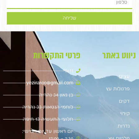
שליחה
ניווט באתר
פרטי התקשרות
9611*
עצים
yezira100@gmail.com
פרגולות עץ
בן גאון 34 נהריה
דקים
לוחמי הגטאות 33 נהריה
קירוי
חלוצי התעשיה 13 חיפה
גדרות
יום ראשון עד יום חמישי:
פלטות עץ
7:30 – 17:00