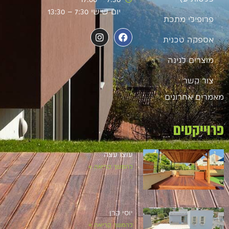
יום שישי 7:30 – 13:30
פרופילי מתכת
אספקה טכנית
מוצרים לגינה
צור קשר
מאמרים אחרונים
פרוייקטים
עוצו עצה
להמשך קריאה »
יוסי קרן
להמשך קריאה »