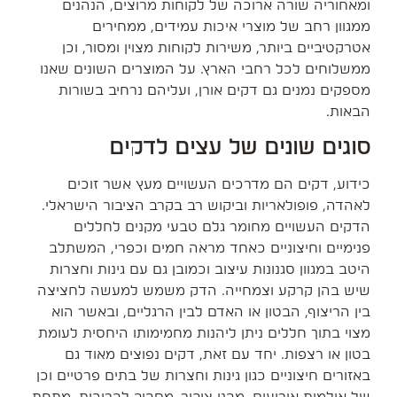
ומאחוריה שורה ארוכה של לקוחות מרוצים, הנהנים
ממגוון רחב של מוצרי איכות עמידים, ממחירים
אטרקטיביים ביותר, משירות לקוחות מצוין ומסור, וכן
ממשלוחים לכל רחבי הארץ. על המוצרים השונים שאנו
מספקים נמנים גם דקים אורן, ועליהם נרחיב בשורות
הבאות.
סוגים שונים של עצים לדקים
כידוע, דקים הם מדרכים העשויים מעץ אשר זוכים
לאהדה, פופולאריות וביקוש רב בקרב הציבור הישראלי.
הדקים העשויים מחומר גלם טבעי מקנים לחללים
פנימיים וחיצוניים כאחד מראה חמים וכפרי, המשתלב
היטב במגוון סגנונות עיצוב וכמובן גם עם גינות וחצרות
שיש בהן קרקע וצמחייה. הדק משמש למעשה לחציצה
בין הריצוף, הבטון או האדם לבין הרגליים, ובאשר הוא
מצוי בתוך חללים ניתן ליהנות מחמימותו היחסית לעומת
בטון או רצפות. יחד עם זאת, דקים נפוצים מאוד גם
באזורים חיצוניים כגון גינות וחצרות של בתים פרטיים וכן
של אולמות אירועים, מבני ציבור, מסביב לבריכות, מתחת