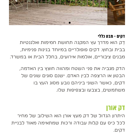
דקים - מבט כללי
דֶק הוא מדרך עץ המקנה תחושת חמימות ואלגנטיות
בבית ובחוץ. דקים פופולריים במיוחד בגינות פנימיות,
מבנים ציבוריים, אולמות אירועים, בחלל הבית או במשרד.
הדק מגביה את פני השטח ומהווה חוצץ בין האדמה,
הבטון או הרצפה לבין האדם. ישנם סוגים שונים של
דקים, כאשר השוני ביניהם נובע מסוג העץ בו
משתמשים, בצבעו ובצפיפות שלו.
דק אורן
היתרון הגדול של דק מעץ אורן הוא השילוב של מחיר
לכל כיס עם קלות עבודה ורכות שמתאימה מאוד לבניית
דקים.