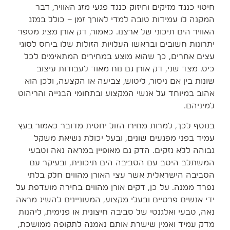
חיטוי כנגד מזיקים וחיזוק כנגד פגעי מזג האוויר, דבר
המקנה לו עמידות טובה למדי לאורך זמן – כולל במזג
האוויר הים תיכוני של ארצנו. כאמור, דק אורן מציג מספר
יתרונות חשובים ובראשו העלויות הזולות שלו ביחס לסוגי
עצים אחרים, כך שהוא מוצע במחירים המתאימים לכל
כיס. מצד שני, דק אורן גם נוח מאוד לעבודות עיצוב
שונות בין אם ניסור, ליטוש, צביעה או הקצעה, ולכן הוא
אהוב במיוחד על אנשי המקצוע ובתחומי הבנייה והריהוט
למיניהם.
בנוסף לכך, למרות מחירו הזול יחסית מדובר כאמור בעץ
עמיד בפני מפגעים שונים, ובעל יכולת נשיאת משקל
גבוהה ללא נזקים. הדק גם מאופיין במראה נאה וטבעי
המשתלב היטב עם הסביבה הים תיכונית, ובעיקר עם
הסביבה הישראלית אשר עצי האורן מהווים חלק בלתי
נפרד ממנה. על כן, דקים אורן מהווים בחירה מועדפת על
ידי אנשים פרטיים ובעלי מקצוע, המעוניינים להשיג מראה
נאה, טבעי ואלגנטי של סביבה חיצונית או פנימית, ליהנות
מדק עמיד ואמין שישרת אותם נאמנה לתקופה ממושכת,