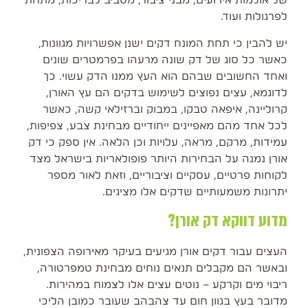
לפרגולות ועוד.
יש להבין כי תחת המונח דקים ישנן אפשרויות מגוונות,
כאשר כל סוג של דק שונה מרעהו בפרמטרים שונים
ואחד החשובים שבהם הוא העץ ממנו הדק עשוי. כך
לדוגמא, עצים נפוצים לשימוש בדקים הם עץ האורן,
קרוליינה, איפאה טבקו, במבוק וברזילאי קשה, כאשר
לכל אחד מהם מאפיינים ייחודיים מבחינת צבע, צפיפות,
עמידות, מרקם, מראה, עלויות וכן הלאה. אין ספק כי דק
אורן נמנה על הבחירות היותר פופולאריות בישראל מצד
לקוחות פרטיים, עסקיים וציבוריים, וזאת לאור מספר
יתרונות משמעותיים שדקים אלו מציגים.
מדוע דווקא דק אורן?
העצים עבור דקים אורן מגיעים בעיקר מאירופה הצפונית,
ובאשר הם מקבלים תנאים נוחים מבחינת טמפרטורה,
ריבוי מים וקרקע – נוטים עצים אלו לצמוח במהירות.
מדובר בעץ בגוון חום עד צהבהב שעובר כמובן הליכי